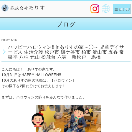
Pow
ered
ブログ
by
2023/11/16
ハッピーハロウィン!! inありすの家～①～ 児童デイサ
ービス 生活介護 松戸市 鎌ケ谷市 柏市 流山市 五香 常
盤平 八柱 元山 松飛台 六実 新松戸 馬橋
こんにちは！ ありすの家です。
10
月
31
日は
HAPPY HALLOWEEN!!
10
月のありすの家の活動は、【ハロウィン】
その様子を
2
回に分けてお伝えします‼
まずは、ハロウィンの飾りをみんなで作りました。