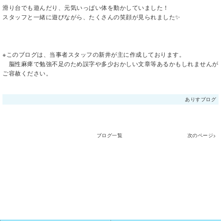
滑り台でも遊んだり、元気いっぱい体を動かしていました！
スタッフと一緒に遊びながら、たくさんの笑顔が見られました✨
※このブログは、当事者スタッフの新井が主に作成しております。
脳性麻痺で勉強不足のため誤字や多少おかしい文章等あるかもしれませんが
ご容赦ください。
ありすブログ
ブログ一覧
次のページ>